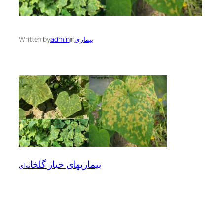
Written by
admin
in
بیماری
بیماریهای خیار گلخا
نه ای